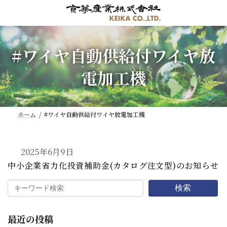
コ
ナ
ン
ビ
テ
ゲ
ン
ー
#ワイヤ自動供給付ワイヤ放
ツ
シ
へ
ョ
電加工機
ス
ン
キ
に
ッ
移
プ
動
ホーム
#ワイヤ自動供給付ワイヤ放電加工機
2025年6月9日
中小企業省力化投資補助金(カタログ注文型)のお知らせ
検索
最近の投稿