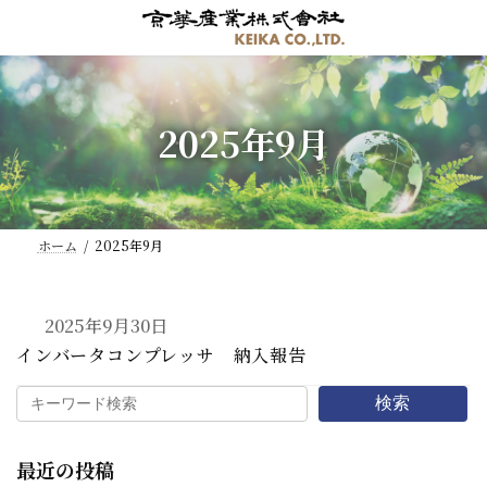
コ
ナ
ン
ビ
テ
ゲ
ン
ー
ツ
シ
2025年9月
へ
ョ
ス
ン
キ
に
ッ
移
プ
動
ホーム
2025年9月
2025年9月30日
インバータコンプレッサ 納入報告
検索
最近の投稿