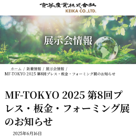
コ
ナ
ン
ビ
テ
ゲ
ン
ー
ツ
シ
展示会情報
へ
ョ
ス
ン
キ
に
ッ
移
プ
動
ホーム
新着情報
展示会情報
MF-TOKYO 2025 第8回プレス・板金・フォーミング展のお知らせ
MF-TOKYO 2025 第8回プ
レス・板金・フォーミング展
のお知らせ
2025年6月16日