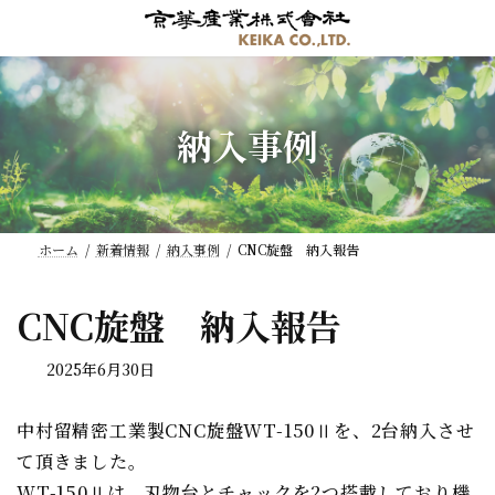
コ
ナ
ン
ビ
テ
ゲ
ン
ー
ツ
シ
納入事例
へ
ョ
ス
ン
キ
に
ッ
移
プ
動
ホーム
新着情報
納入事例
CNC旋盤 納入報告
CNC旋盤 納入報告
2025年6月30日
中村留精密工業製CNC旋盤WT-150Ⅱを、2台納入させ
て頂きました。
WT-150Ⅱは、刃物台とチャックを2つ搭載しており機